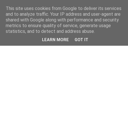
This site uses cookies from Google to deliver its services
and to analyze traffic. Your IP address and user-agent are
shared with Google along with performance and security
metrics to ensure quality of service, generate usage
statistics, and to detect and address abuse.
LEARN MORE
GOT IT