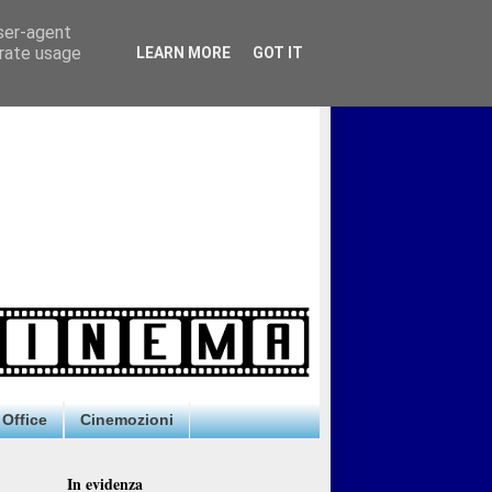
user-agent
erate usage
LEARN MORE
GOT IT
Office
Cinemozioni
In evidenza