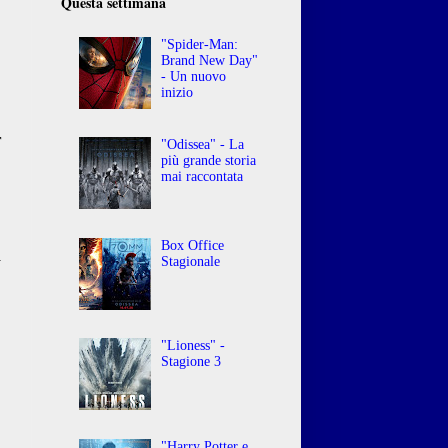
Questa settimana
"Spider-Man:
Brand New Day"
- Un nuovo
inizio
,
r
"Odissea" - La
o
più grande storia
mai raccontata
Box Office
l
Stagionale
"Lioness" -
Stagione 3
"Harry Potter e