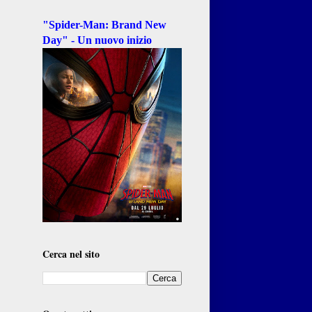
"Spider-Man: Brand New
Day" - Un nuovo inizio
Cerca nel sito