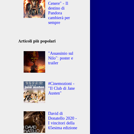
Cenere" - Il
destino di
Pandora
cambierà per
sempre
Articoli più popolari
"Assassinio sul
Nilo": poster e
trailer
#Cinemozioni -
"Il Club di Jane
Austen"
David di
Donatello 2020 -
I vincitori della
65esima edizione