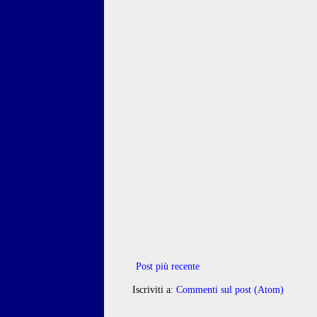
Post più recente
Iscriviti a:
Commenti sul post (Atom)