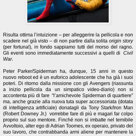
Risulta ottima l’intuizione – per alleggerire la pellicola e non
scadere nel già visto – di non partire dalla solita
origin story
(per fortuna!), in fondo sappiamo tutti del morso del ragno.
Gli eventi sono immediatamente successivi a quelli di
Civil
War
.
Peter Parker/Spiderman ha, dunque, 15 anni in questo
nuovo reboot ed è un euforico adolescente che ha già i suoi
poteri. Di ritorno dalla missione con gli Avengers
(riassunta
a inizio pellicola da un simpatico video-diario) non si
accontenta più di fare
“l’amichevole Spiderman di quartiere”
ma, anche grazie alla nuova tuta super accessoriata (dotata
di intelligenza artificiale) donatagli da Tony Stark/Iron Man
(Robert Downey Jr.)
vorrebbe fare di più e magari far colpo
proprio sul suo mentore. Finché non si imbatte nel temibile
Avvoltoio, alter ego di Adrian Toomes, ex operaio, privato del
suo lavoro, che contrabbanda armi aliene per mantenere la