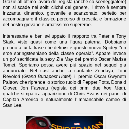
Grazie all’ottimo lavoro del regista (anche co-sceneggiatore)
non si scade nei soliti cliché del genere, il ritmo è sempre
frizzante, dinamico, giovanile e scanzonato, perfetto per
accompagnare il classico percorso di crescita e formazione
del nostro giovane e amatissimo supereroe.
Interessante e ben sviluppato il rapporto tra Peter e Tony
Stark, visto quasi come una figura paterna. Dobbiamo
proprio a lui la frase che definisce questo nuovo Spidey: “un
eroe springsteeniano della classe operaia”. Appare invece
un po’ sacrificata la sexy Zia May del premio Oscar Marisa
Tomei. Speriamo possa avere più spazio nel sequel già
annunciato. Nel cast anche la cantante Zendaya, Toni
Revolori (
Grand Budapest Hotel
), il premio Oscar Gwyneth
Paltrow che riprende lo storico ruolo di Pepper Potts, Donald
Glover, Jon Favreau (regista dei primi due
Iron Man
),
qualche simpatica apparizione di Chris Evans nei panni di
Capitan America e naturalmente l’immancabile cameo di
Stan Lee.