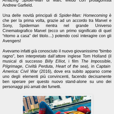
Amazing Spider-Man
di Marc Webb con protagonista
Andrew Garfield.
Una delle novità principali di
Spider-Man: Homecoming
è
che per la prima volta, grazie ad un accordo tra Marvel e
Sony, Spiderman rientra nel grande Universo
Cinematografico Marvel (ecco un primo significato di quel
“ritorno a casa” del titolo…) potendo così interagire con gli
Avengers!
Avevamo infatti già conosciuto il nuovo giovanissimo “bimbo
ragno”, ben interpretato dall’attore inglese Tom Holland (il
musical di successo
Billy Elliot
, i film
The Impossible
,
Pilgrimage
,
Civiltà Perduta
,
Heart of the sea
), in
Captain
America: Civil War
(2016), dove era subito apparso come
uno degli elementi più convincenti, facendo decisamente
ben sperare per questo nuovo stand-alone su uno dei
personaggi più amati dei fumetti.