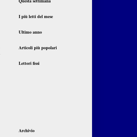
Questa settimana
I più letti del mese
Ultimo anno
n
Articoli più popolari
i
Lettori fissi
Archivio