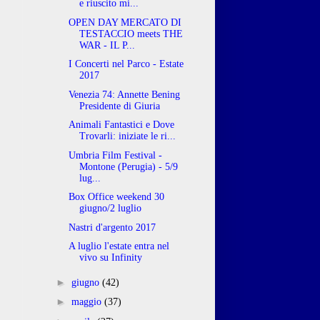
e riuscito mi...
OPEN DAY MERCATO DI
TESTACCIO meets THE
WAR - IL P...
I Concerti nel Parco - Estate
2017
Venezia 74: Annette Bening
Presidente di Giuria
Animali Fantastici e Dove
Trovarli: iniziate le ri...
Umbria Film Festival -
Montone (Perugia) - 5/9
lug...
Box Office weekend 30
giugno/2 luglio
Nastri d'argento 2017
A luglio l'estate entra nel
vivo su Infinity
►
giugno
(42)
►
maggio
(37)