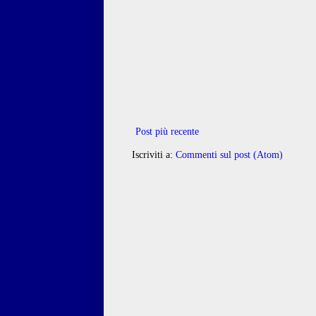
Post più recente
Iscriviti a:
Commenti sul post (Atom)