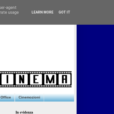
user-agent
erate usage
LEARN MORE
GOT IT
Office
Cinemozioni
In evidenza