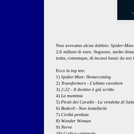
Non avevamo alcun dubbio:
Spider-Man
2,6 milioni di euro. Seguono, molto dista
tratta, comunque, di incassi bassi: da noi i
Ecco la top ten:
1)
Spider-Man: Homecoming
2)
Transformers - L'ultimo cavaliere
3)
2:22 - Il destino è già scritto
4)
La mummia
5)
Pirati dei Caraibi - La vendetta di Sal
6)
Bedevil - Non installarla
7)
Civiltà perduta
8)
Wonder Woman
9)
Nerve
10)
Codice criminale