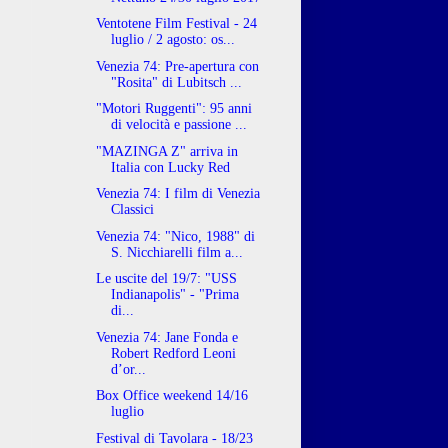
Ventotene Film Festival - 24
luglio / 2 agosto: os...
Venezia 74: Pre-apertura con
"Rosita" di Lubitsch ...
"Motori Ruggenti": 95 anni
di velocità e passione ...
"MAZINGA Z" arriva in
Italia con Lucky Red
Venezia 74: I film di Venezia
Classici
Venezia 74: "Nico, 1988" di
S. Nicchiarelli film a...
Le uscite del 19/7: "USS
Indianapolis" - "Prima
di...
Venezia 74: Jane Fonda e
Robert Redford Leoni
d’or...
Box Office weekend 14/16
luglio
Festival di Tavolara - 18/23