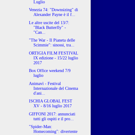
Luglio
Venezia 74: "Downsizing" di
Alexander Payne è il f...
Le altre uscite del 13/7:
"Black Butterfly" -
"Can...
"The War - Il Pianeta delle
Scimmie": sinossi, tra...
ORTIGIA FILM FESTIVAL
IX edizione - 15/22 luglio
2017
Box Office weekend 7/9
luglio
Animavì - Festival
Internazionale del Cinema
d'ani...
ISCHIA GLOBAL FEST
XV - 8/16 luglio 2017
GIFFONI 2017: annunciati
tutti gli ospiti e il pro...
"Spider-Man:
Homecoming": divertente