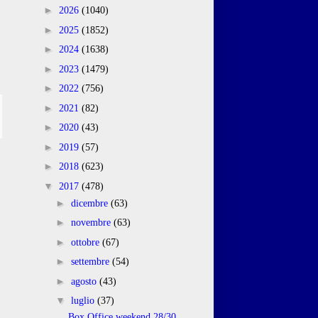
►
2026
(1040)
►
2025
(1852)
►
2024
(1638)
o
►
2023
(1479)
►
2022
(756)
►
2021
(82)
►
2020
(43)
►
2019
(57)
►
2018
(623)
▼
2017
(478)
►
dicembre
(63)
►
novembre
(63)
►
ottobre
(67)
►
settembre
(54)
►
agosto
(43)
▼
luglio
(37)
Box Office weekend 28/30