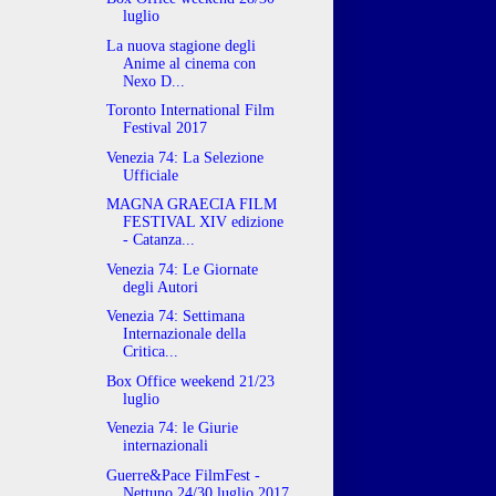
luglio
La nuova stagione degli
Anime al cinema con
Nexo D...
Toronto International Film
Festival 2017
Venezia 74: La Selezione
Ufficiale
MAGNA GRAECIA FILM
FESTIVAL XIV edizione
- Catanza...
Venezia 74: Le Giornate
degli Autori
Venezia 74: Settimana
Internazionale della
Critica...
Box Office weekend 21/23
luglio
Venezia 74: le Giurie
internazionali
Guerre&Pace FilmFest -
Nettuno 24/30 luglio 2017