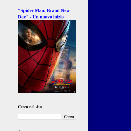
"Spider-Man: Brand New
Day" - Un nuovo inizio
Cerca nel sito