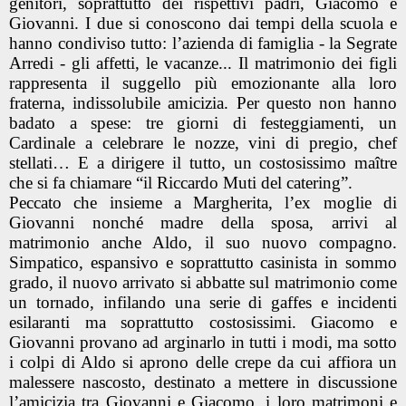
genitori, soprattutto dei rispettivi padri, Giacomo e
Giovanni. I due si conoscono dai tempi della scuola e
hanno condiviso tutto: l’azienda di famiglia - la Segrate
Arredi - gli affetti, le vacanze... Il matrimonio dei figli
rappresenta il suggello più emozionante alla loro
fraterna, indissolubile amicizia. Per questo non hanno
badato a spese: tre giorni di festeggiamenti, un
Cardinale a celebrare le nozze, vini di pregio, chef
stellati… E a dirigere il tutto, un costosissimo maître
che si fa chiamare “il Riccardo Muti del catering”.
Peccato che insieme a Margherita, l’ex moglie di
Giovanni nonché madre della sposa, arrivi al
matrimonio anche Aldo, il suo nuovo compagno.
Simpatico, espansivo e soprattutto casinista in sommo
grado, il nuovo arrivato si abbatte sul matrimonio come
un tornado, infilando una serie di gaffes e incidenti
esilaranti ma soprattutto costosissimi. Giacomo e
Giovanni provano ad arginarlo in tutti i modi, ma sotto
i colpi di Aldo si aprono delle crepe da cui affiora un
malessere nascosto, destinato a mettere in discussione
l’amicizia tra Giovanni e Giacomo, i loro matrimoni e