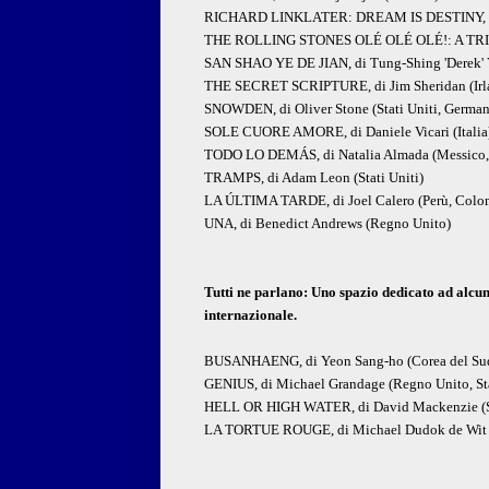
RICHARD LINKLATER: DREAM IS DESTINY, di Lo
THE ROLLING STONES OLÉ OLÉ OLÉ!: A TRIP
SAN SHAO YE DE JIAN, di Tung-Shing 'Derek' 
THE SECRET SCRIPTURE, di Jim Sheridan (Irl
SNOWDEN, di Oliver Stone (Stati Uniti, German
SOLE CUORE AMORE, di Daniele Vicari (Italia
TODO LO DEMÁS, di Natalia Almada (Messico, S
TRAMPS, di Adam Leon (Stati Uniti)
LA ÚLTIMA TARDE, di Joel Calero (Perù, Colo
UNA, di Benedict Andrews (Regno Unito)
Tutti ne parlano: Uno spazio dedicato ad alcun
internazionale.
BUSANHAENG, di Yeon Sang-ho (Corea del Su
GENIUS, di Michael Grandage (Regno Unito, Sta
HELL OR HIGH WATER, di David Mackenzie (St
LA TORTUE ROUGE, di Michael Dudok de Wit (