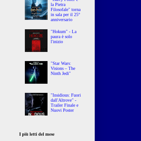
la Pietra
Filosofale" torna
in sala per il 25°
anniversario
"Hokum" - La
paura è solo
l'inizio
"Star Wars:
Visions – The
Ninth Jedi"
"Insidious: Fuori
dall'Altrove" -
Trailer Finale e
Nuovi Poster
I più letti del mese