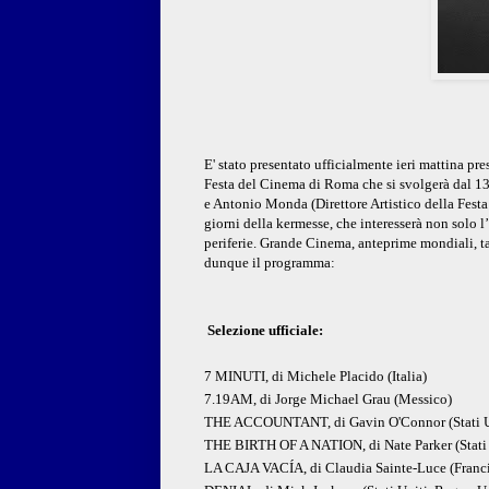
E' stato presentato ufficialmente ieri mattina pr
Festa del Cinema di Roma
che si svolgerà
dal 13
e Antonio Monda (Direttore Artistico della Festa 
giorni della kermesse, che interesserà non solo 
p
eriferie. Grande Cinema, anteprime
m
ondiali, t
dunque il programma:
Selezione ufficiale:
7 MINUTI, di Michele Placido (Italia)
7.19AM, di Jorge Michael Grau (Messico)
THE ACCOUNTANT, di Gavin O'Connor (Stati U
THE BIRTH OF A NATION, di Nate Parker (Stati 
LA CAJA VACÍA, di Claudia Sainte-Luce (Franci