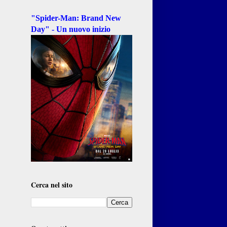
"Spider-Man: Brand New
Day" - Un nuovo inizio
Cerca nel sito