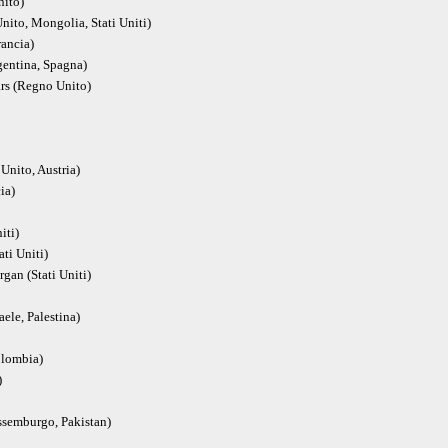
nito)
to, Mongolia, Stati Uniti)
ancia)
entina, Spagna)
s (Regno Unito)
nito, Austria)
ia)
iti)
ti Uniti)
n (Stati Uniti)
e, Palestina)
lombia)
)
ssemburgo, Pakistan)