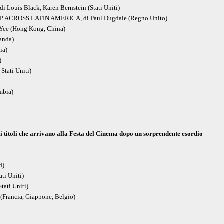
uis Black, Karen Bernstein (Stati Uniti)
 ACROSS LATIN AMERICA, di Paul Dugdale (Regno Unito)
Yee (Hong Kong, China)
anda)
ia)
)
tati Uniti)
mbia)
i titoli che arrivano alla Festa del Cinema dopo un sorprendente esordio
d)
ti Uniti)
ati Uniti)
Francia, Giappone, Belgio)