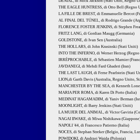
DENIAL, di Mick Jackson (Stati Uniti, Regno U
THE EAGLE HUNTRESS, di Otto Bell (Regno Uni
LA FILLE DE BREST, di Emmanuelle Bercot (Fr
AL FINAL DEL TÚNEL, di Rodrigo Grande (Arg
FLORENCE FOSTER JENKINS, di Stephen Frear
FRITZ LANG, di Gordian Maugg (Germania)
GOLDSTONE, di Ivan Sen (Australia)
THE HOLLARS, di John Krasinski (Stati Uniti)
INTO THE INFERNO, di Werner Herzog (Regno U
IRRÉPROCHABLE, di Sébastien Marnier (Franc
JAVDANEGI, di Mehdi Fard Ghaderi (Iran)
THE LAST LAUGH, di Ferne Pearlstein (Stati Un
LION,di Garth Davis (Australia, Regno Unito, Sta
MANCHESTER BY THE SEA, di Kenneth Lonerga
MARIA PER ROMA, di Karen Di Porto (Italia)
MEDINAT HAGAMADIM, di Yaniv Berman (Israel
MOONLIGHT, di Barry Jenkins (Stati Uniti)
LA MUJER DEL ANIMAL, di Victor Gaviria (Co
NAGAI IIWAKE, di Miwa Nishikawa (Giappone
NAPOLI '44, di Francesco Patierno (Italia)
NOCES, di Stephan Streker (Belgio, Francia, Lu
POWIDOKI, di Andrzej Wajda (Polonia)