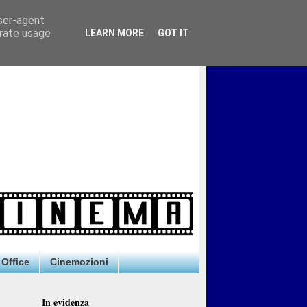
user-agent
erate usage
LEARN MORE
GOT IT
Office
Cinemozioni
In evidenza