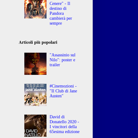
Cenere" - Il
destino di
Pandora
cambierà per
sempre
Articoli più popolari
"Assassinio sul
Nilo": poster e
trailer
#Cinemozioni -
"Il Club di Jane
Austen"
David di
Donatello 2020 -
I vincitori della
65esima edizione