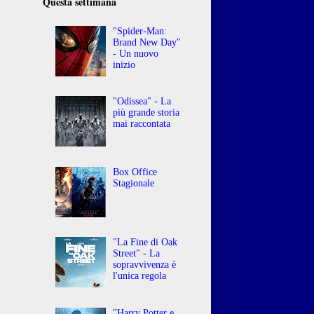
Questa settimana
"Spider-Man:
Brand New Day"
- Un nuovo
inizio
"Odissea" - La
più grande storia
mai raccontata
Box Office
Stagionale
"La Fine di Oak
Street" - La
sopravvivenza è
l'unica regola
"Harry Potter e