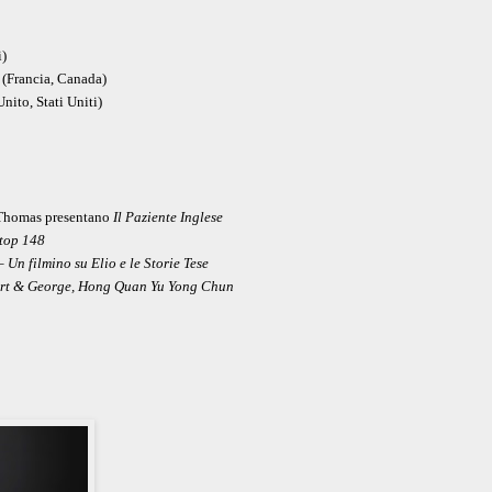
i)
(Francia, Canada)
ito, Stati Uniti)
t Thomas presentano
Il Paziente Inglese
top 148
 Un filmino su Elio e le Storie Tese
ert & George, Hong Quan Yu Yong Chun