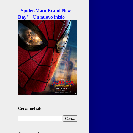
"Spider-Man: Brand New
Day" - Un nuovo inizio
Cerca nel sito