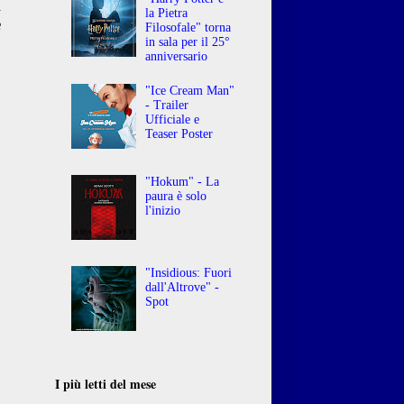
l
la Pietra
e
Filosofale" torna
in sala per il 25°
anniversario
"Ice Cream Man"
- Trailer
Ufficiale e
Teaser Poster
"Hokum" - La
paura è solo
l'inizio
"Insidious: Fuori
dall'Altrove" -
Spot
I più letti del mese