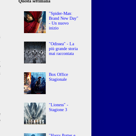
Questa settimana
"Spider-Man:
Brand New Day"
- Un nuovo
inizio
a
,
"Odissea" - La
più grande storia
mai raccontata
i
e
a
Box Office
Stagionale
o
,
"Lioness" -
Stagione 3
e
e
"Harry Potter e