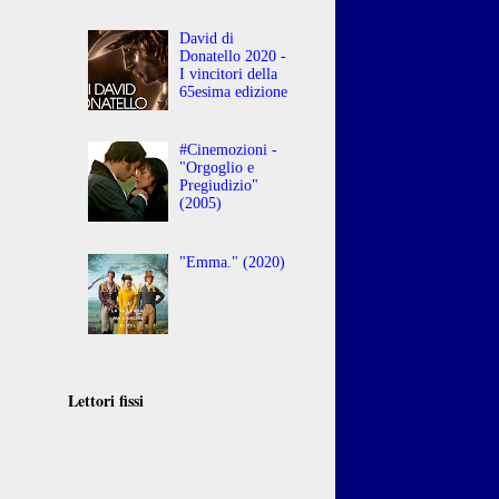
David di
Donatello 2020 -
I vincitori della
65esima edizione
#Cinemozioni -
"Orgoglio e
Pregiudizio"
(2005)
"Emma." (2020)
Lettori fissi