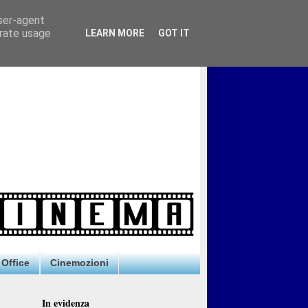
user-agent
erate usage
LEARN MORE
GOT IT
Office
Cinemozioni
In evidenza