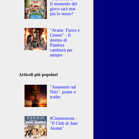
Il momento del
gioco sarà mai
più lo stesso?
"Avatar: Fuoco e
Cenere" - Il
destino di
Pandora
cambierà per
sempre
Articoli più popolari
"Assassinio sul
Nilo": poster e
trailer
#Cinemozioni -
"Il Club di Jane
Austen"