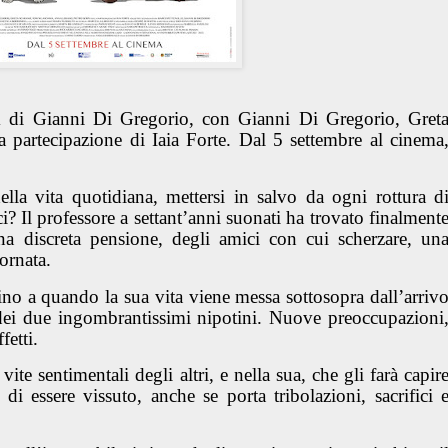
m di Gianni Di Gregorio, con Gianni Di Gregorio, Gret
partecipazione di Iaia Forte. Dal 5 settembre al cinema
 della vita quotidiana, mettersi in salvo da ogni rottura d
ici? Il professore a settant’anni suonati ha trovato finalment
una discreta pensione, degli amici con cui scherzare, un
ornata.
ino a quando la sua vita viene messa sottosopra dall’arriv
 e dei due ingombrantissimi nipotini. Nuove preoccupazioni
etti.
te sentimentali degli altri, e nella sua, che gli farà capir
i essere vissuto, anche se porta tribolazioni, sacrifici 