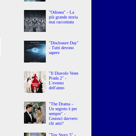
"Odissea" - La
più grande storia
mai raccontata
"Disclosure Day"
- Tutti devono
sapere
"Il Diavolo Veste
Prada 2" -
L'evento
dell'anno
"The Drama –
Un segreto è per
sempre" -
Conosci davvero
chi ami?
"Toy Story 5" -