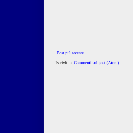
Post più recente
Iscriviti a:
Commenti sul post (Atom)