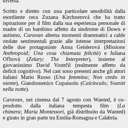
diversa.
Scritto e diretto con una particolare sensibilità dalla
esordiente ceca
Zuzana Kirchnerová
che ha tratto
ispirazione per il film dalla sua esperienza personale di
madre di un bambino affetto da sindrome di Down e
autismo,
Caravan
alterna momenti drammatici a calde
ondate sentimentali grazie alle intense interpretazioni
delle due protagoniste
Anna Geislerová
(
Missione
Anthropoid; Una cosa chiamata felicità
) e
Juliana
Oľhová
(
Zelary; The Interpreter
), insieme al
giovanissimo
David Vostrčil
(realmente affetto da
deficit cognitivo). Nel cast sono presenti anche gli attori
italiani
Mario Russo
(
Una femmina; Non credo in
niente
),
Giandomenico Cupaiuolo
(
Calcinculo; Svaniti
nella notte
).
Caravan
, nei cinema dal
7 agosto
con Wanted, è co-
prodotto dalla italiana
tempesta film
(
La
chimera
;
Maria Montessori
, già distribuito da Wanted)
e girato in gran parte tra Emilia-Romagna e Calabria.