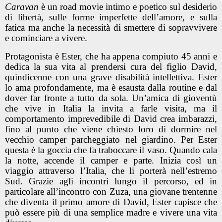
Caravan
è un road movie intimo e poetico sul desiderio
di libertà, sulle forme imperfette dell’amore, e sulla
fatica ma anche la necessità di smettere di sopravvivere
e cominciare a vivere.
Protagonista è Ester, che ha appena compiuto 45 anni e
dedica la sua vita al prendersi cura del figlio David,
quindicenne con una grave disabilità intellettiva. Ester
lo ama profondamente, ma è esausta dalla routine e dal
dover far fronte a tutto da sola. Un’amica di gioventù
che vive in Italia la invita a farle visita, ma il
comportamento imprevedibile di David crea imbarazzi,
fino al punto che viene chiesto loro di dormire nel
vecchio camper parcheggiato nel giardino. Per Ester
questa è la goccia che fa traboccare il vaso. Quando cala
la notte, accende il camper e parte. Inizia così un
viaggio attraverso l’Italia, che li porterà nell’estremo
Sud. Grazie agli incontri lungo il percorso, ed in
particolare all’incontro con Zuza, una giovane trentenne
che diventa il primo amore di David, Ester capisce che
può essere più di una semplice madre e vivere una vita