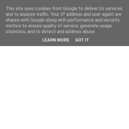
This site uses cookies from Google to deliver its services
and to analyze traffic. Your IP address and user-agent are
shared with Google along with performance and security
metrics to ensure quality of service, generate usage
statistics, and to detect and address abuse.
LEARN MORE
GOT IT