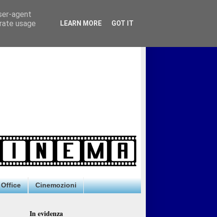
user-agent
erate usage
LEARN MORE
GOT IT
Office
Cinemozioni
In evidenza