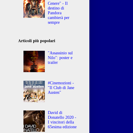
Cenere" - Il
destino di
Pandora
cambierà per
sempre
Articoli più popolari
"Assassinio sul
Nilo": poster e
trailer
#Cinemozioni -
"Il Club di Jane
Austen"
David di
Donatello 2020 -
I vincitori della
65esima edizione