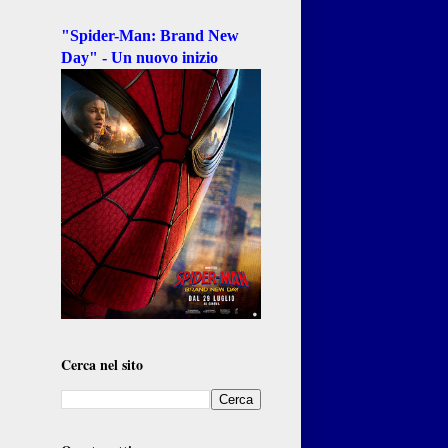
"Spider-Man: Brand New
Day" - Un nuovo inizio
Cerca nel sito