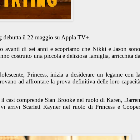
g debutta il 22 maggio su Appla TV+.
o avanti di sei anni e scopriamo che Nikki e Jason son
anno costruito una piccola e deliziosa famiglia, arricchita d
dolescente, Princess, inizia a desiderare un legame con l
rovano ad affrontare la prova definitiva delle loro capacit
, il cast comprende Sian Brooke nel ruolo di Karen, Darre
vi arrivi Scarlett Rayner nel ruolo di Princess e Coope