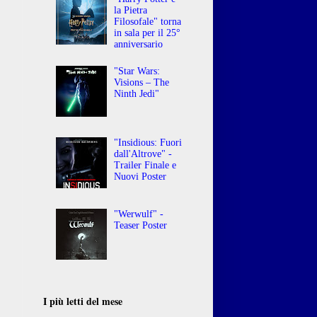
la Pietra
Filosofale" torna
in sala per il 25°
anniversario
"Star Wars:
Visions – The
Ninth Jedi"
"Insidious: Fuori
dall'Altrove" -
Trailer Finale e
Nuovi Poster
"Werwulf" -
Teaser Poster
I più letti del mese