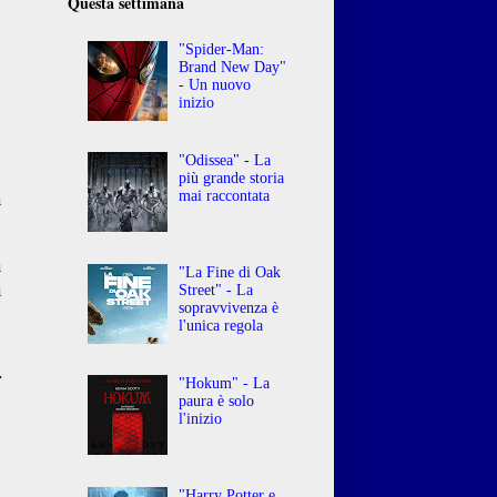
Questa settimana
"Spider-Man:
Brand New Day"
- Un nuovo
inizio
"Odissea" - La
o
più grande storia
a
mai raccontata
a
"La Fine di Oak
à
Street" - La
sopravvivenza è
l'unica regola
n
r
"Hokum" - La
paura è solo
l'inizio
"Harry Potter e