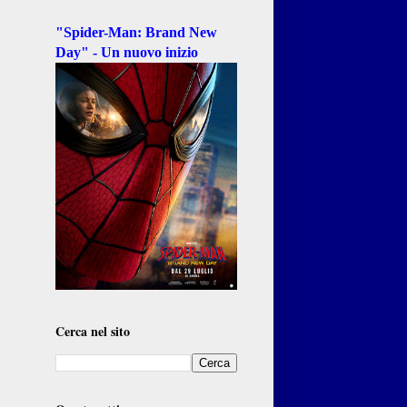
"Spider-Man: Brand New
Day" - Un nuovo inizio
Cerca nel sito