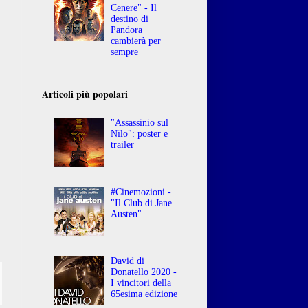
Cenere" - Il
destino di
Pandora
cambierà per
sempre
Articoli più popolari
"Assassinio sul
Nilo": poster e
trailer
#Cinemozioni -
"Il Club di Jane
Austen"
David di
Donatello 2020 -
I vincitori della
65esima edizione