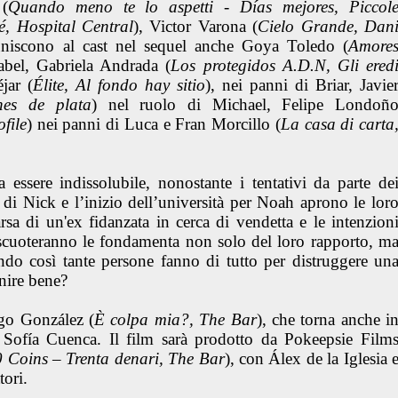
(
Quando meno te lo aspetti
-
Días mejores, Piccol
é, Hospital Central
), Victor Varona (
Cielo Grande, Dan
 uniscono al cast nel sequel anche Goya Toledo (
Amore
abel, Gabriela Andrada (
Los protegidos A.D.N, Gli ered
jar (
Élite, Al fondo hay sitio
), nei panni di Briar, Javie
nes de plata
) nel ruolo di Michael, Felipe Londoñ
ofile
) nei panni di Luca e Fran Morcillo (
La casa di carta
ssere indissolubile, nonostante i tentativi da parte de
o di Nick e l’inizio dell’università per Noah aprono le lor
sa di un'ex fidanzata in cerca di vendetta e le intenzion
scuoteranno le fondamenta non solo del loro rapporto, m
ando così tante persone fanno di tutto per distruggere un
nire bene?
go González (
È colpa mia?, The Bar
), che torna anche i
a Sofía Cuenca. Il film sarà prodotto da Pokeepsie Film
0 Coins – Trenta denari, The Bar
), con Álex de la Iglesia 
tori.