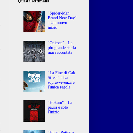
Questa settimana
"Spider-Man:
Brand New Day"
- Un nuovo
a
inizio
8
"Odissea" - La
a
più grande storia
mai raccontata
,
,
"La Fine di Oak
à
Street" - La
sopravvivenza è
l'unica regola
i
o
"Hokum" - La
paura è solo
l'inizio
a
t
"Harry Potter e