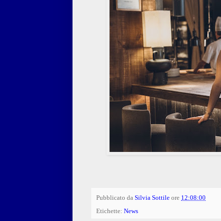
Pubblicato da
Silvia Sottile
ore
12:08:00
Etichette:
News