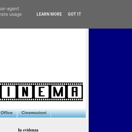
user-agent
erate usage
LEARN MORE
GOT IT
Office
Cinemozioni
In evidenza