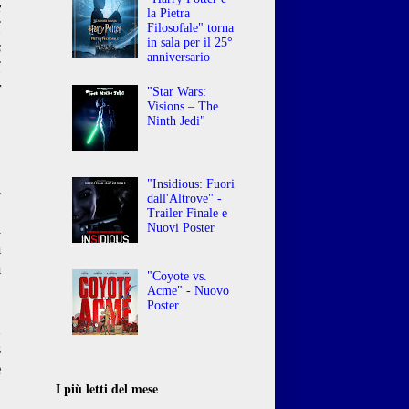
e
la Pietra
i
Filosofale" torna
in sala per il 25°
s
anniversario
i
r
"Star Wars:
o
Visions – The
Ninth Jedi"
,
"Insidious: Fuori
i
dall'Altrove" -
o
Trailer Finale e
i
Nuovi Poster
a
a
"Coyote vs.
Acme" - Nuovo
Poster
n
s
e
I più letti del mese