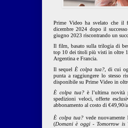
Prime Video ha svelato che il 
dicembre 2024 dopo il success
giugno 2023 riscontrando un succe
Il film, basato sulla trilogia di be
top 10 dei titoli più visti in oltre
Argentina e Francia.
Il sequel
È colpa tua?
, di cui o
punta a raggiungere lo stesso ri
disponibile su Prime Video in oltr
È colpa tua?
è l’ultima novità
spedizioni veloci, offerte esclu
abbonamento al costo di €49,90/
È colpa tua?
vede nuovamente N
(
Domani è oggi - Tomorrow is 