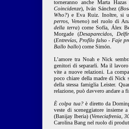
torneranno anche Marta Hazas 
Coincidenze
), Iván Sánchez (
Bos
Who?
) e Eva Ruiz. Inoltre, si
perros, Veneno
) nel ruolo di An
della terra
) come Sofía, Álex Bé
Morgade (
Desaparecidos, Delfi
(
Entrevías, Profilo falso - Faje pr
Ballo ballo
) come Simón.
L’amore tra Noah e Nick sembra e
genitori di separarli. Ma il lavor
vite a nuove relazioni. La compar
poco chiare della madre di Nick 
della stessa famiglia Leister. Qu
relazione, può davvero andare a fi
È colpa tua?
è diretto da Domin
veste di sceneggiatore insieme 
(Banijay Iberia) (
Veneciafrenia, 3
Carolina Bang nel ruolo di produt