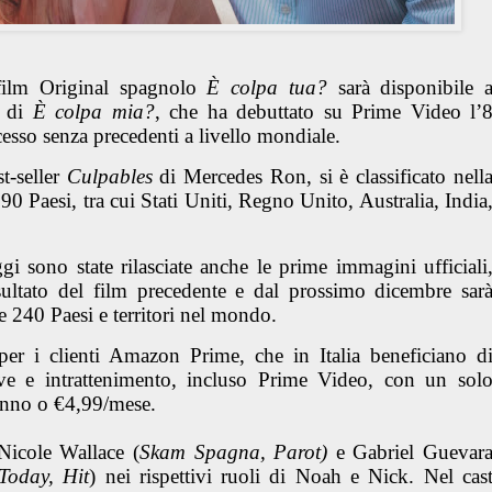
film Original spagnolo
È colpa tua?
sarà disponibile 
o di
È colpa mia?
, che ha debuttato su Prime Video l’
sso senza precedenti a livello mondiale.
st-seller
Culpables
di Mercedes Ron, si è classificato nell
 190 Paesi, tra cui Stati Uniti, Regno Unito, Australia, India
ggi sono state rilasciate anche le prime immagini ufficiali
sultato del film precedente e dal prossimo dicembre sar
e 240 Paesi e territori nel mondo.
 per i clienti Amazon Prime, che in Italia beneficiano d
sive e intrattenimento, incluso Prime Video, con un sol
anno o €4,99/mese.
icole Wallace (
Skam Spagna, Parot)
e Gabriel Guevar
Today, Hit
) nei rispettivi ruoli di Noah e Nick. Nel cas