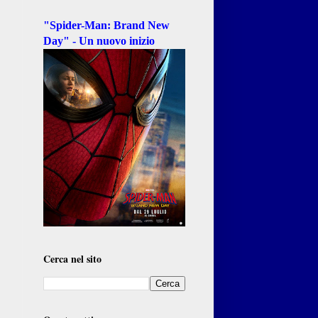
"Spider-Man: Brand New
Day" - Un nuovo inizio
Cerca nel sito