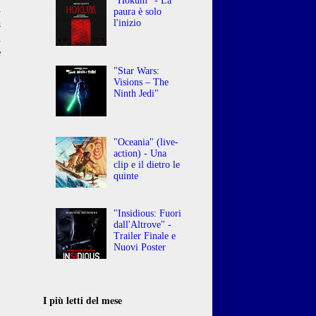
"Hokum" - La
i
paura è solo
a
l'inizio
l
e
"Star Wars:
Visions – The
Ninth Jedi"
"Oceania" (live-
action) - Una
clip e il dietro le
quinte
"Insidious: Fuori
dall'Altrove" -
Trailer Finale e
Nuovi Poster
I più letti del mese