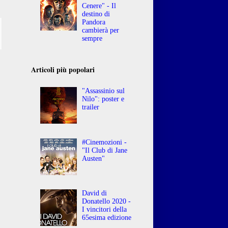
Cenere" - Il
destino di
Pandora
cambierà per
sempre
Articoli più popolari
"Assassinio sul
Nilo": poster e
trailer
#Cinemozioni -
"Il Club di Jane
Austen"
David di
Donatello 2020 -
I vincitori della
65esima edizione