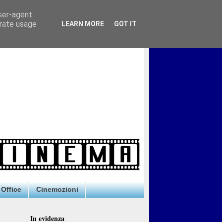
user-agent
erate usage
LEARN MORE
GOT IT
Office
Cinemozioni
In evidenza