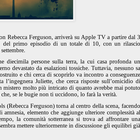
on Rebecca Ferguson, arriverà su Apple TV a partire dal 
to del primo episodio di un totale di 10, con un rilasci
 settembre.
ime diecimila persone sulla terra, la cui casa profonda u
rno devastato da esalazioni tossiche. Tuttavia, nessuno s
costruito e chi cerca di scoprirlo va incontro a conseguenz
a l’ingegnera Juliette, che cerca risposte sull’omicidio d
un mistero molto più intricato di quanto avrebbe mai potut
he, se le bugie non ti uccidono, lo farà la verità.
ols (Rebecca Ferguson) torna al centro della scena, facend
 di amnesia, elemento che aggiunge ulteriore complessità a
tempo, la comunità sotterranea si trova ad affrontare un
embra mettere ulteriormente in discussione gli equilibri gi