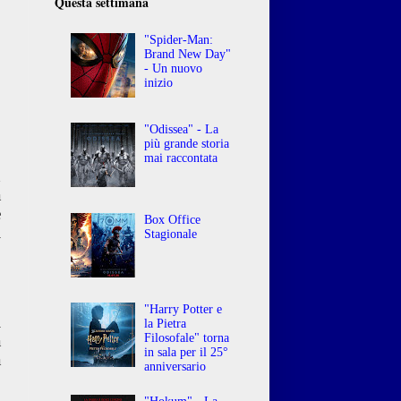
Questa settimana
"Spider-Man:
Brand New Day"
- Un nuovo
inizio
3
o
"Odissea" - La
più grande storia
mai raccontata
n
a
e
Box Office
i
Stagionale
o
o
"Harry Potter e
l
la Pietra
a
Filosofale" torna
in sala per il 25°
à
anniversario