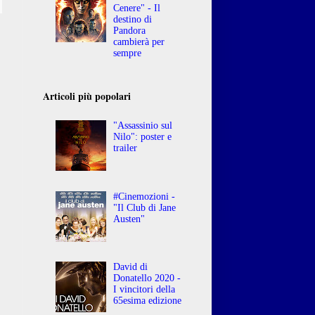
Cenere" - Il
destino di
Pandora
cambierà per
sempre
Articoli più popolari
"Assassinio sul
Nilo": poster e
trailer
#Cinemozioni -
"Il Club di Jane
Austen"
David di
Donatello 2020 -
I vincitori della
65esima edizione