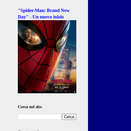
"Spider-Man: Brand New
Day" - Un nuovo inizio
Cerca nel sito