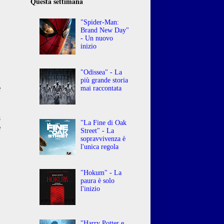
Questa settimana
"Spider-Man:
Brand New Day"
- Un nuovo
inizio
o
"Odissea" - La
più grande storia
e
mai raccontata
a
"La Fine di Oak
e
Street" - La
sopravvivenza è
l'unica regola
"Hokum" - La
paura è solo
l'inizio
"Harry Potter e