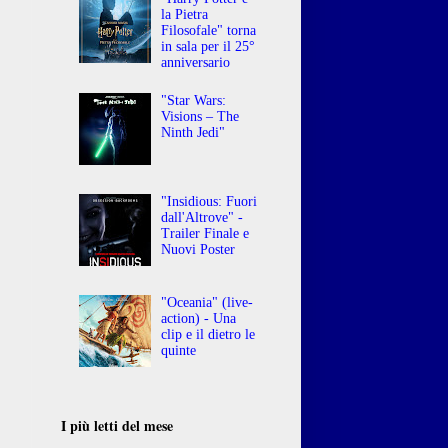
la Pietra
Filosofale" torna
in sala per il 25°
anniversario
"Star Wars:
Visions – The
Ninth Jedi"
"Insidious: Fuori
dall'Altrove" -
Trailer Finale e
Nuovi Poster
"Oceania" (live-
action) - Una
clip e il dietro le
quinte
I più letti del mese