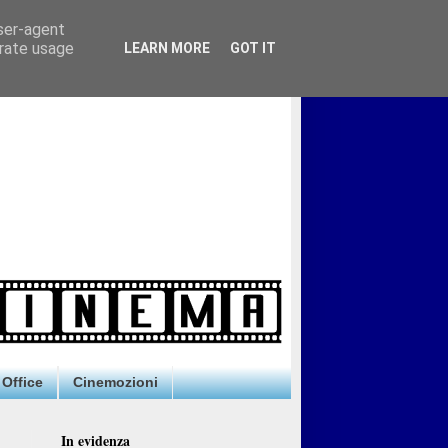
user-agent
erate usage
LEARN MORE
GOT IT
Office
Cinemozioni
In evidenza