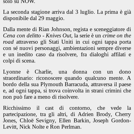
solo su NOW.
La seconda stagione arriva dal 3 luglio. La prima è già
disponibile dal 29 maggio.
Dalla mente di
Rian Johnson
, regista e sceneggiatore di
Cena con delitto - Knives Out
, la serie è un
crime on the
road
attraverso gli Stati Uniti in cui ogni tappa porta
con sé nuovi personaggi, ambientazioni sempre diverse
e un inedito caso da risolvere, fra dialoghi affilati e
colpi di scena.
Lyonne è Charlie, una donna con un dono
straordinario: riconoscere quando qualcuno mente. A
bordo della sua Plymouth Barracuda, attraversa il paese
e, ad ogni tappa, si trova coinvolta in strani crimini che
non può fare a meno di risolvere.
Ricchissimo il cast di contorno, che vede la
partecipazione, tra gli altri, di
Adrien Brody
,
Cherry
Jones
,
Chloë Sevigny
,
Ellen Barkin
,
Joseph Gordon-
Levitt
,
Nick Nolte
e
Ron Perlman
.