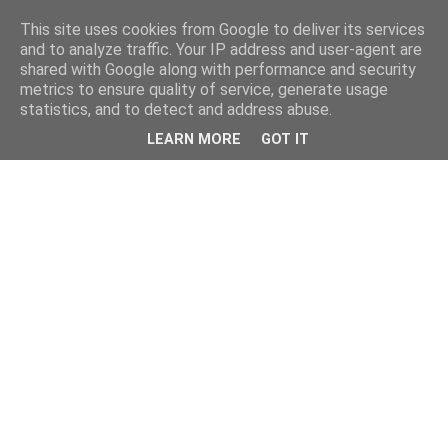
This site uses cookies from Google to deliver its services
and to analyze traffic. Your IP address and user-agent are
shared with Google along with performance and security
metrics to ensure quality of service, generate usage
statistics, and to detect and address abuse.
LEARN MORE
GOT IT