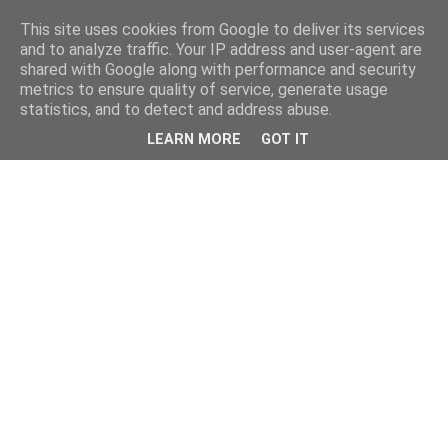
This site uses cookies from Google to deliver its services
and to analyze traffic. Your IP address and user-agent are
shared with Google along with performance and security
metrics to ensure quality of service, generate usage
statistics, and to detect and address abuse.
LEARN MORE
GOT IT