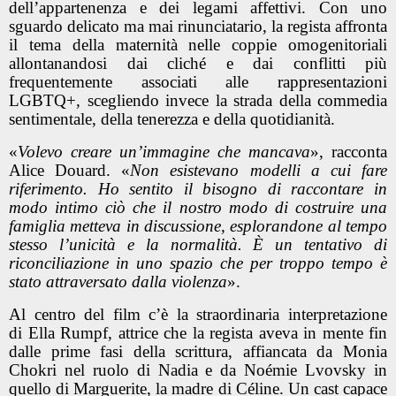
dell’appartenenza e dei legami affettivi. Con uno
sguardo delicato ma mai rinunciatario, la regista affronta
il tema della maternità nelle coppie omogenitoriali
allontanandosi dai cliché e dai conflitti più
frequentemente associati alle rappresentazioni
LGBTQ+, scegliendo invece la strada della commedia
sentimentale, della tenerezza e della quotidianità.
«
Volevo creare un’immagine che mancava
», racconta
Alice Douard. «
Non esistevano modelli a cui fare
riferimento. Ho sentito il bisogno di raccontare in
modo intimo ciò che il nostro modo di costruire una
famiglia metteva in discussione, esplorandone al tempo
stesso l’unicità e la normalità. È un tentativo di
riconciliazione in uno spazio che per troppo tempo è
stato attraversato dalla violenza
».
Al centro del film c’è la straordinaria interpretazione
di
Ella Rumpf
, attrice che la regista aveva in mente fin
dalle prime fasi della scrittura, affiancata da
Monia
Chokri
nel ruolo di Nadia e da
Noémie Lvovsky
in
quello di Marguerite, la madre di Céline. Un cast capace