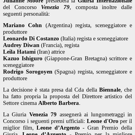
Julianne Moore
presiederà la
Giuria Internazionale
del Concorso
Venezia 79
, composta inoltre dalle
seguenti personalità:
Mariano Cohn
(Argentina) regista, sceneggiatore e
produttore
Leonardo Di Costanzo
(Italia) regista e sceneggiatore
Audrey Diwan
(Francia), regista
Leila Hatami
(Iran) attrice
Kazuo Ishiguro
(Giappone-Gran Bretagna) scrittore e
sceneggiatore
Rodrigo Sorogoyen
(Spagna) regista, sceneggiatore e
produttore
La decisione è stata presa dal Cda della
Biennale
, che
ha fatto propria la proposta del Direttore artistico del
Settore cinema
Alberto Barbera
.
La Giuria
Venezia 79
assegnerà ai lungometraggi in
Concorso i seguenti premi ufficiali:
Leone d'Oro
per il
miglior film,
Leone d’Argento
- Gran Premio della
Giuria,
Leone d’Argento
- Premio per la migliore