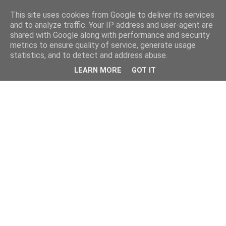
This site uses cookies from Google to deliver its services
and to analyze traffic. Your IP address and user-agent are
shared with Google along with performance and security
metrics to ensure quality of service, generate usage
statistics, and to detect and address abuse.
LEARN MORE
GOT IT