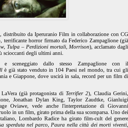
, distribuito da
Iperuranio Film
in collaborazione con
C
, terrificante horror firmato da
Federico Zampaglione
(gi
w, Tulpa – Perdizioni mortali, Morrison
), acclamato dagl
ù scioccanti degli ultimi anni.
m e sceneggiato dallo stesso Zampaglione con i
l
è già stato venduto in
104 Paesi
nel mondo, tra cui gl
nia e Giappone, dove uscirà in sala, record per un film d
 LaVera
(già protagonista di
Terrifier 2
),
Claudia Gerini
one, Jonathan Dylan King, Taylor Zaudtke, Gianluig
age Oviawe
, vede anche l'interpretazione di
Giovann
ruolo in un film, girato prima della sua scomparsa. Uno de
italiano, Lombardo Radice ha girato film-cult del gener
 sperduta nel parco, Paura nella città dei morti viventi