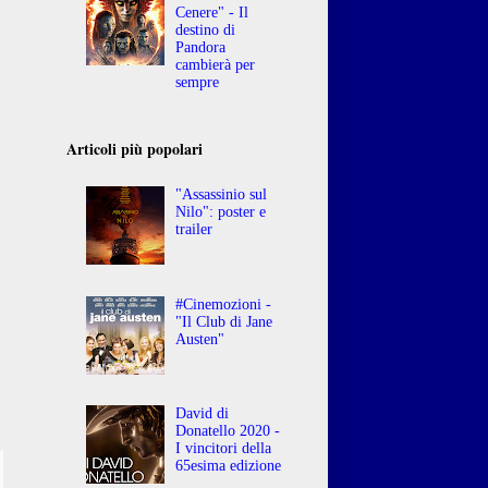
Cenere" - Il
destino di
Pandora
cambierà per
sempre
Articoli più popolari
"Assassinio sul
Nilo": poster e
trailer
#Cinemozioni -
"Il Club di Jane
Austen"
David di
Donatello 2020 -
I vincitori della
65esima edizione