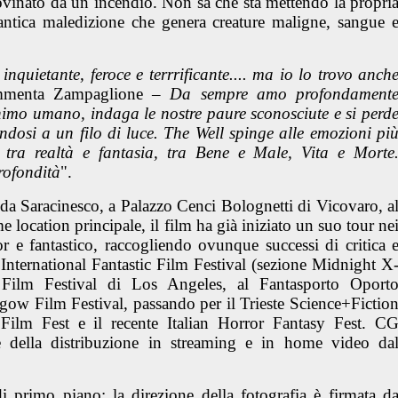
vinato da un incendio. Non sa che sta mettendo la propri
 antica maledizione che genera creature maligne, sangue 
inquietante, feroce e terrrificante.... ma io lo trovo anch
mmenta Zampaglione
– Da sempre amo profondament
nimo umano, indaga le nostre paure sconosciute e si perd
ndosi a un filo di luce.
The Well
spinge alle emozioni pi
e tra realtà e fantasia, tra Bene e Male, Vita e Morte
rofondità
".
da Saracinesco, a Palazzo Cenci Bolognetti di Vicovaro, a
location principale, il film ha già iniziato un suo tour ne
r e fantastico
, raccogliendo ovunque successi di critica 
 International Fantastic Film Festival (sezione Midnight X
 Film Festival di Los Angeles, al Fantasporto Oport
sgow Film Festival, passando per il Trieste Science+Fictio
Film Fest e il recente Italian Horror Fantasy Fest. C
e della distribuzione in streaming e in home video da
i primo piano: la direzione della fotografia è firmata d