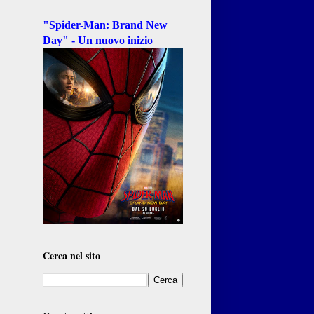
"Spider-Man: Brand New
Day" - Un nuovo inizio
Cerca nel sito