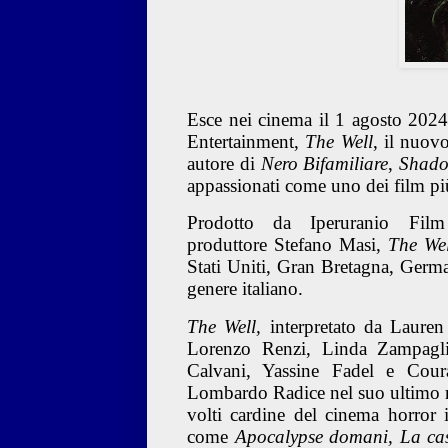
Esce nei cinema il
1 agosto 2024
Entertainment,
The Well
, il nuovo
autore di
Nero Bifamiliare
,
Shado
appassionati come uno dei film pi
Prodotto da Iperuranio Fil
produttore
Stefano Masi
,
The Wel
Stati Uniti, Gran Bretagna, Germa
genere italiano.
The Well
,
interpretato da
Lauren
Lorenzo Renzi, Linda Zampagli
Calvani, Yassine Fadel
e
Cour
Lombardo Radice
nel suo ultimo 
volti cardine del cinema horror 
come
Apocalypse domani, La casa