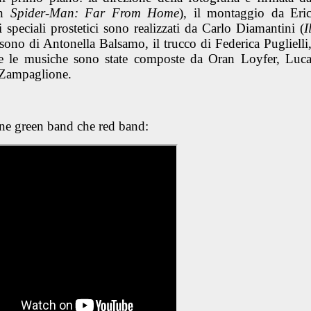
in
Spider-Man: Far From Home
), il montaggio da
Eri
tti speciali prostetici sono realizzati da
Carlo Diamantini
(
I
 sono di
Antonella Balsamo
, il trucco di
Federica Puglielli
 le musiche sono state composte da
Oran Loyfer
,
Luc
 Zampaglione.
sione green band che red band: