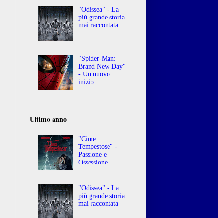
a
"Odissea" - La
e
più grande storia
mai raccontata
e
e
"Spider-Man:
e
Brand New Day"
ù
- Un nuovo
inizio
.
l
Ultimo anno
i
e
"Cime
-
Tempestose" -
o
Passione e
Ossessione
n
G
l
"Odissea" - La
più grande storia
mai raccontata
a