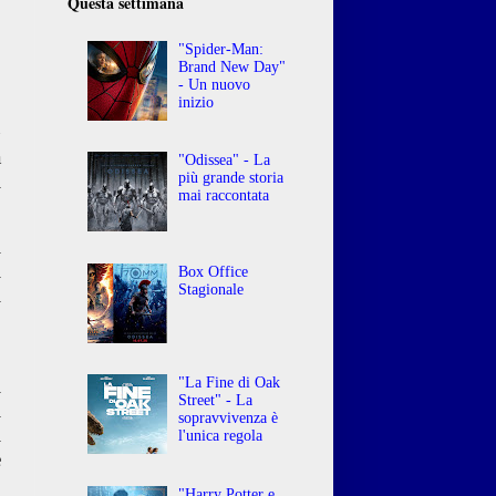
Questa settimana
"Spider-Man:
Brand New Day"
- Un nuovo
inizio
G
à
"Odissea" - La
i
più grande storia
mai raccontata
l
i
Box Office
Stagionale
i
,
i
"La Fine di Oak
Street" - La
i
sopravvivenza è
i
l'unica regola
e
,
"Harry Potter e