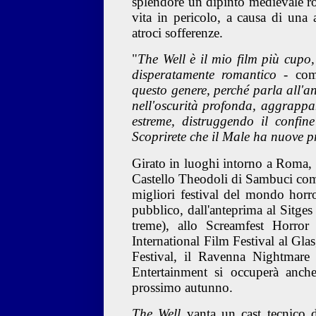
splendore un dipinto medievale ro
vita in pericolo, a causa di una
atroci sofferenze.
"
The Well è il mio film più cupo, 
disperatamente romantico
-
co
questo genere, perché parla all'a
nell'oscurità profonda, aggrappa
estreme, distruggendo il confin
Scoprirete che il Male ha nuove p
Girato in luoghi intorno a Roma, 
Castello Theodoli di Sambuci come 
migliori
festival del mondo horro
pubblico, dall'anteprima al Sitges
treme), allo Screamfest Horror
International Film Festival al Gla
Festival, il Ravenna Nightmare 
Entertainment si occuperà anch
prossimo autunno.
The Well
vanta un cast tecnico d