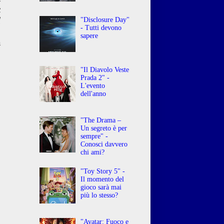
c
l
"Disclosure Day"
- Tutti devono
,
sapere
a
"Il Diavolo Veste
Prada 2" -
L'evento
dell'anno
"The Drama –
Un segreto è per
sempre" -
Conosci davvero
chi ami?
"Toy Story 5" -
Il momento del
gioco sarà mai
più lo stesso?
"Avatar: Fuoco e