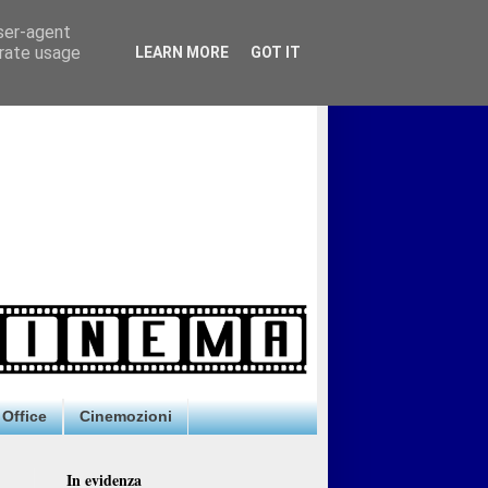
user-agent
erate usage
LEARN MORE
GOT IT
Office
Cinemozioni
In evidenza