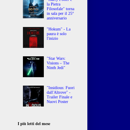
la Pietra
Filosofale" torna
in sala per il 25°
anniversario
"Hokum" - La
paura è solo
l'inizio
"Star Wars:
Visions – The
Ninth Jedi"
"Insidious: Fuori
dall'Altrove" -
Trailer Finale e
Nuovi Poster
,
I più letti del mese
o