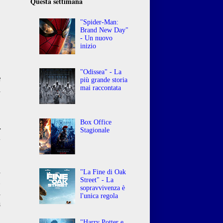
Questa settimana
"Spider-Man:
Brand New Day"
- Un nuovo
inizio
"Odissea" - La
e
più grande storia
i
mai raccontata
o
Box Office
r
Stagionale
y
i
"La Fine di Oak
n
Street" - La
sopravvivenza è
i
l'unica regola
a
à
"Harry Potter e