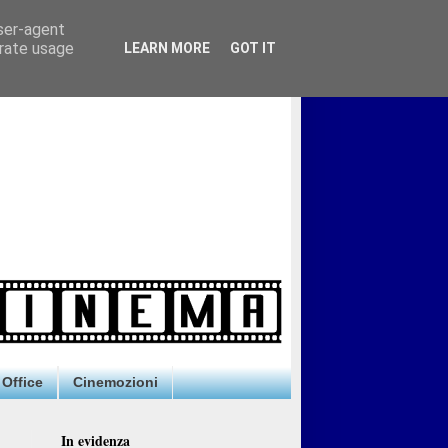
user-agent
erate usage
LEARN MORE
GOT IT
Office
Cinemozioni
In evidenza