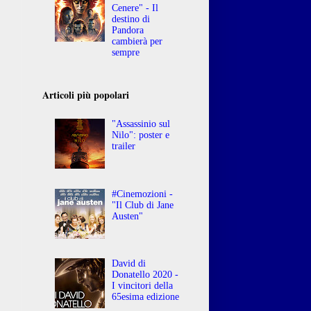
Cenere" - Il
destino di
Pandora
cambierà per
sempre
Articoli più popolari
"Assassinio sul
Nilo": poster e
trailer
#Cinemozioni -
"Il Club di Jane
Austen"
David di
Donatello 2020 -
I vincitori della
65esima edizione