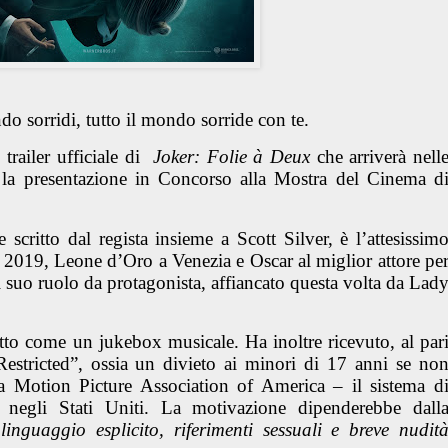
o sorridi, tutto il mondo sorride con te.
trailer ufficiale di
Joker: Folie à Deux
che arriverà nell
o la presentazione in Concorso alla Mostra del Cinema d
 scritto dal regista insieme a
Scott Silver, è l’attesissim
 2019, Leone d’Oro a Venezia e Oscar al miglior attore pe
 suo ruolo da protagonista, affiancato questa volta da Lad
itto come un jukebox musicale. Ha inoltre ricevuto, al par
estricted”, ossia un divieto ai minori di 17 anni se no
a Motion Picture Association of America – il sistema d
ilm negli Stati Uniti. La motivazione dipenderebbe dall
 linguaggio esplicito, riferimenti sessuali e breve nudit