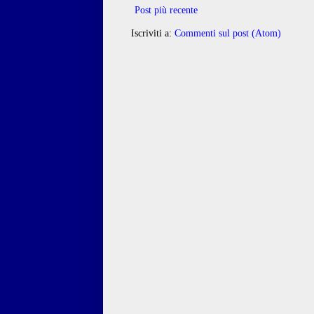
Post più recente
Iscriviti a:
Commenti sul post (Atom)