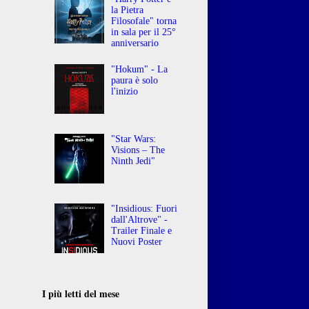
la Pietra
Filosofale" torna
in sala per il 25°
anniversario
"Hokum" - La
paura è solo
l'inizio
"Star Wars:
Visions – The
Ninth Jedi"
"Insidious: Fuori
dall'Altrove" -
Trailer Finale e
Nuovi Poster
I più letti del mese