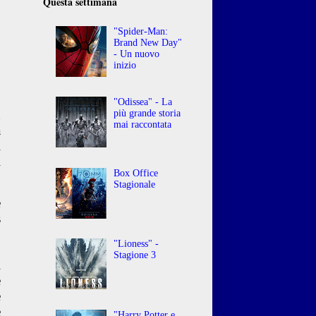
Questa settimana
"Spider-Man:
Brand New Day"
- Un nuovo
inizio
o
"Odissea" - La
n
più grande storia
mai raccontata
a
i
l
Box Office
Stagionale
e
s
"Lioness" -
Stagione 3
l
e
e
e
"Harry Potter e