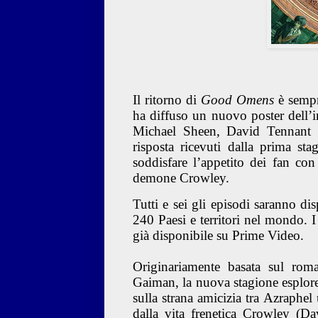
Il ritorno di
Good Omens
è sempre
ha diffuso un nuovo poster dell’in
Michael Sheen, David Tennant e
risposta ricevuti dalla prima sta
soddisfare l’appetito dei fan co
demone Crowley.
Tutti e sei gli episodi saranno di
240 Paesi e territori nel mondo.
già disponibile su Prime Video.
Originariamente basata sul roma
Gaiman, la nuova stagione esplorer
sulla strana amicizia tra Azraphel
dalla vita frenetica Crowley (Dav