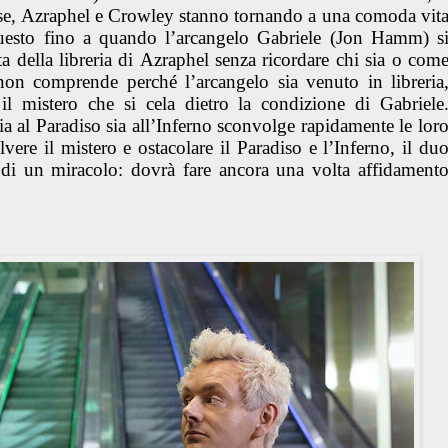
se, Azraphel e Crowley stanno tornando a una comoda vit
uesto fino a quando l’arcangelo Gabriele (Jon Hamm) s
ta della libreria di Azraphel senza ricordare chi sia o com
non comprende perché l’arcangelo sia venuto in libreria
il mistero che si cela dietro la condizione di Gabriele
ia al Paradiso sia all’Inferno sconvolge rapidamente le lor
vere il mistero e ostacolare il Paradiso e l’Inferno, il du
 di un miracolo: dovrà fare ancora una volta affidament