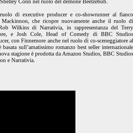
Shelley Conn nel ruolo del demone Beelzebub.
uolo di executive producer e co-showrunner al fianc
s Mackinnon, che ricopre nuovamente anche il ruolo d
Rob Wilkins di Narrativia, in rappresentanza del Terr
nemore, e Josh Cole, Head of Comedy di BBC Studio
cer, con Finnemore anche nel ruolo di co-sceneggiatore a
 basata sull’amatissimo romanzo best seller internazional
nuova stagione è prodotta da Amazon Studios, BBC Studio
on e Narrativia.