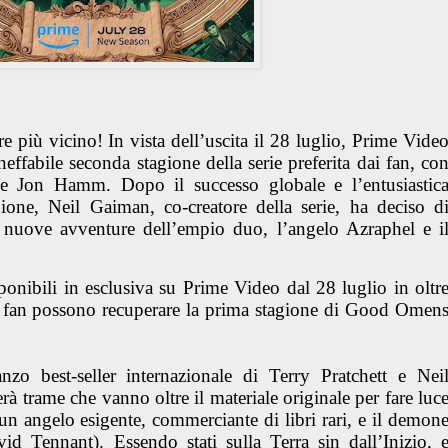
 più vicino! In vista dell’uscita il 28 luglio, Prime Vide
effabile seconda stagione della serie preferita dai fan, co
 Jon Hamm. Dopo il successo globale e l’entusiastic
gione, Neil Gaiman, co-creatore della serie, ha deciso d
n nuove avventure dell’empio duo, l’angelo Azraphel e i
sponibili in esclusiva su Prime Video dal 28 luglio in oltr
 I fan possono recuperare la prima stagione di Good Omen
nzo best-seller internazionale di Terry Pratchett e Nei
à trame che vanno oltre il materiale originale per fare luc
 un angelo esigente, commerciante di libri rari, e il demon
id Tennant). Essendo stati sulla Terra sin dall’Inizio, 