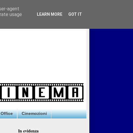
user-agent
erate usage
LEARN MORE
GOT IT
Office
Cinemozioni
In evidenza