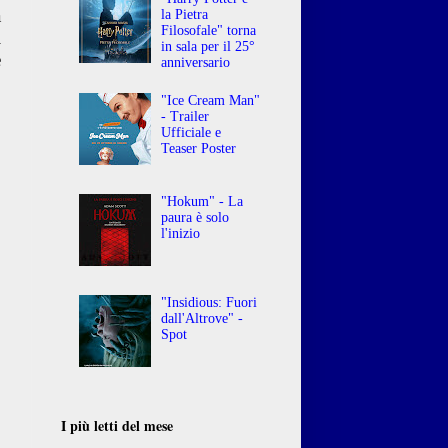
a
la Pietra
Filosofale" torna
i
in sala per il 25°
e
anniversario
,
.
"Ice Cream Man"
- Trailer
o
Ufficiale e
o
Teaser Poster
o
"Hokum" - La
paura è solo
l'inizio
"Insidious: Fuori
dall'Altrove" -
Spot
I più letti del mese