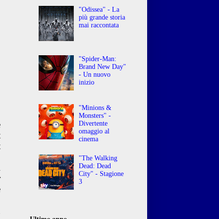
"Odissea" - La
più grande storia
mai raccontata
"Spider-Man:
Brand New Day"
- Un nuovo
inizio
"Minions &
Monsters" -
e
Divertente
omaggio al
t
cinema
t
o
"The Walking
i
Dead: Dead
City" - Stagione
r
3
e
o
n
Ultimo anno