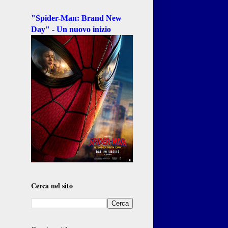
"Spider-Man: Brand New
Day" - Un nuovo inizio
Cerca nel sito