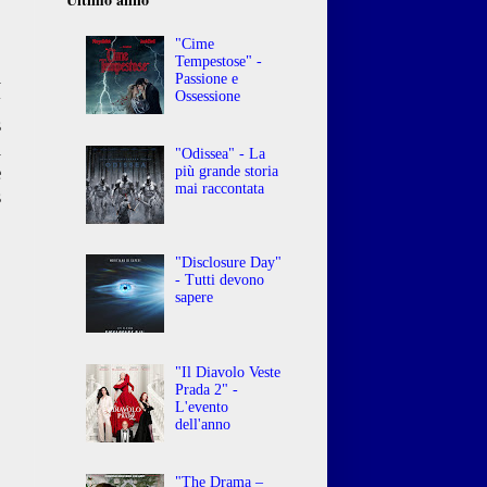
"Cime
o
Tempestose" -
i
Passione e
Ossessione
y
s
l
"Odissea" - La
e
più grande storia
mai raccontata
s
"Disclosure Day"
- Tutti devono
sapere
"Il Diavolo Veste
Prada 2" -
L'evento
dell'anno
"The Drama –