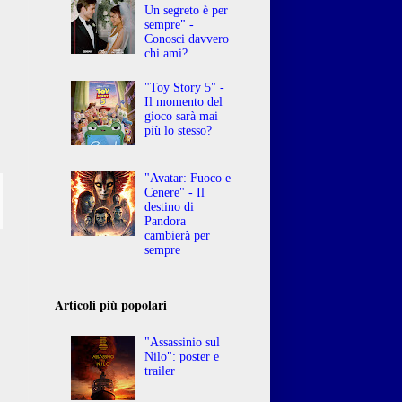
Un segreto è per
sempre" -
Conosci davvero
chi ami?
"Toy Story 5" -
Il momento del
gioco sarà mai
più lo stesso?
"Avatar: Fuoco e
Cenere" - Il
destino di
Pandora
cambierà per
sempre
Articoli più popolari
"Assassinio sul
Nilo": poster e
trailer