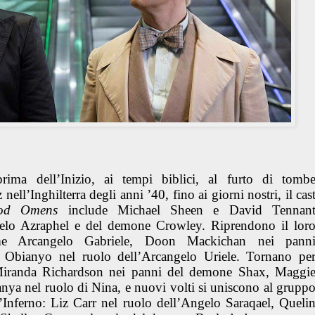
ima dell’Inizio, ai tempi biblici, al furto di tomb
nell’Inghilterra degli anni ’40, fino ai giorni nostri, il cas
od Omens
include Michael Sheen e David Tennan
angelo Azraphel e del demone Crowley. Riprendono il lor
 Arcangelo Gabriele, Doon Mackichan nei pann
a Obianyo nel ruolo dell’Arcangelo Uriele. Tornano pe
 Miranda Richardson nei panni del demone Shax, Maggi
ya nel ruolo di Nina, e nuovi volti si uniscono al grupp
ll’Inferno: Liz Carr nel ruolo dell’Angelo Saraqael, Queli